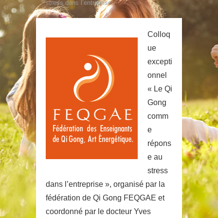
stress dans l’entreprise
Colloq
ue
excepti
onnel
« Le Qi
Gong
comm
e
répons
e au
stress
dans l’entreprise », organisé par la
fédération de Qi Gong FEQGAE et
coordonné par le docteur Yves