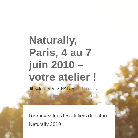
SALONS VIVEZ NATURE
salons VIVEZ
NATURE
Naturally,
Paris, 4 au 7
juin 2010 –
votre atelier !
salons VIVEZ NATURE
>
Naturally,
Paris, 4 au 7 juin 2010 – votre atelier !
Retrouvez tous les ateliers du salon
Naturally 2010