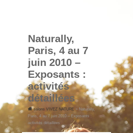
SALONS VIVEZ NATURE
salons VIVEZ
NATURE
Naturally,
Paris, 4 au 7
juin 2010 –
Exposants :
activités
détaillées
salons VIVEZ NATURE
>
Naturally,
Paris, 4 au 7 juin 2010 – Exposants :
activités détaillées