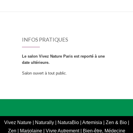
INFOS PRATIQUES
Le salon Vivez Nature Paris est reporté à une
date ultérieure.
Salon ouvert à tout public.
Vivez Nature
|
Naturally
|
NaturaBio
|
Artemisia
|
Zen & Bio
|
Zen
|
Marjolaine
|
Vivre Autrement
|
Bien-être, Médecine