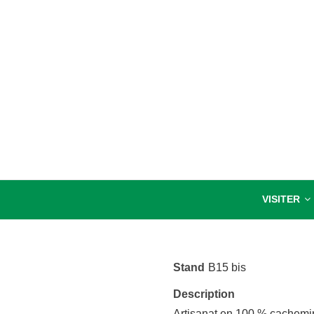
VIVEZ NATURE PA
SALON BIO NATURE ET BIEN-ÊTRE
VISITER
Stand
B15 bis
Description
Artisanat en 100 % cachemir