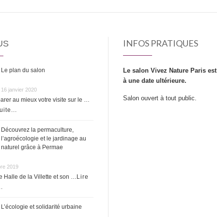
INFOS PRATIQUES
US
Le plan du salon
Le salon Vivez Nature Paris est
à une date ultérieure.
16 janvier 2020
Salon ouvert à tout public.
arer au mieux votre visite sur le …
uite...
Découvrez la permaculture,
l’agroécologie et le jardinage au
naturel grâce à Permae
re 2019
 Halle de la Villette et son …
Lire
..
L’écologie et solidarité urbaine