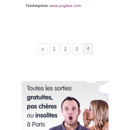
l'entreprise
www.yogitea.com
«
1
2
3
4