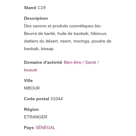
Stand
C19
Description
Des savons et produits cosmétiques bio.
Beurre de karité, huile de baobab, hibiscus,
dattiers du désert, neem, moringa, poudre de
baobab, bissap.
Domaine d'activité
Bien-être / Santé /
beauté
Ville
MBOUR
Code postal
01044
Région
ETRANGER
Pays
SÉNÉGAL