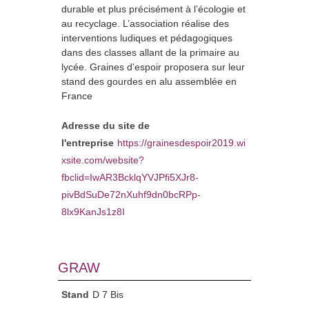
durable et plus précisément à l’écologie et
au recyclage. L’association réalise des
interventions ludiques et pédagogiques
dans des classes allant de la primaire au
lycée. Graines d'espoir proposera sur leur
stand des gourdes en alu assemblée en
France
Adresse du site de
l'entreprise
https://grainesdespoir2019.wi
xsite.com/website?
fbclid=IwAR3BcklqYVJPfi5XJr8-
pivBdSuDe72nXuhf9dn0bcRPp-
8lx9KanJs1z8I
GRAW
Stand
D 7 Bis