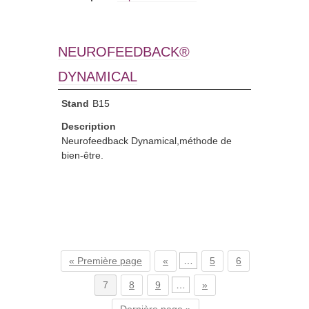
NEUROFEEDBACK®
DYNAMICAL
Stand
B15
Description
Neurofeedback Dynamical,méthode de
bien-être.
« Première page
«
…
5
6
7
8
9
…
»