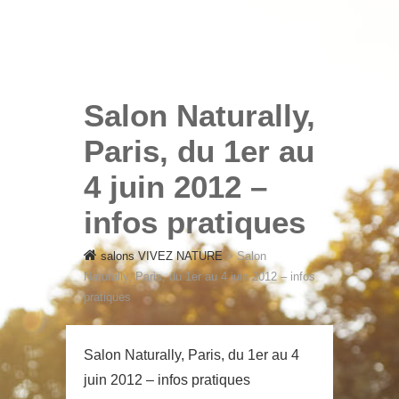
SALONS VIVEZ NATURE
salons VIVEZ
NATURE
Salon Naturally,
Paris, du 1er au
4 juin 2012 –
infos pratiques
salons VIVEZ NATURE
>
Salon
Naturally, Paris, du 1er au 4 juin 2012 – infos
pratiques
Salon Naturally, Paris, du 1er au 4
juin 2012 – infos pratiques