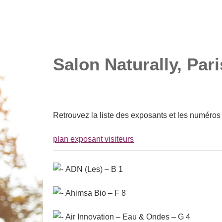
salons VIVEZ NAT
SALONS VIVEZ NATURE
Salon Naturally, Par
Retrouvez la liste des exposants et les numéros 
plan exposant visiteurs
ADN (Les) – B 1
Ahimsa Bio – F 8
Air Innovation – Eau & Ondes – G 4