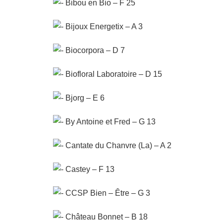
Bibou en Bio – F 25
Bijoux Energetix – A 3
Biocorpora – D 7
Biofloral Laboratoire – D 15
Bjorg – E 6
By Antoine et Fred – G 13
Cantate du Chanvre (La) – A 2
Castey – F 13
CCSP Bien – Être – G 3
Château Bonnet – B 18