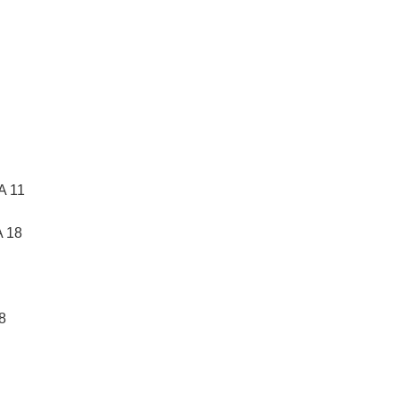
A 11
A 18
8