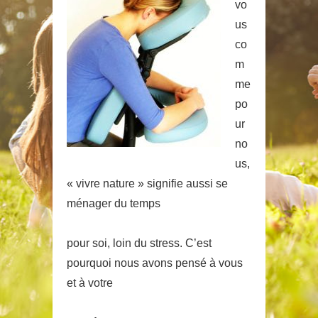
vo
us
co
m
me
po
ur
no
us,
« vivre nature » signifie aussi se
ménager du temps
pour soi, loin du stress. C’est
pourquoi nous avons pensé à vous
et à votre