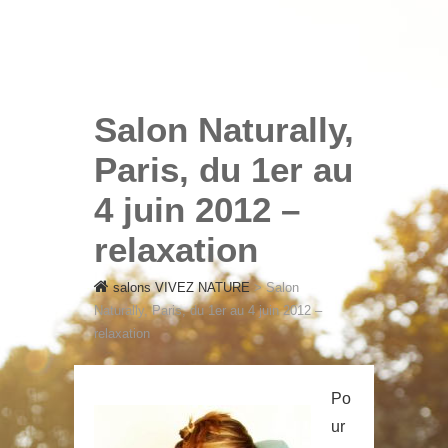
SALONS VIVEZ NATURE
salons VIVEZ
NATURE
Salon Naturally,
Paris, du 1er au
4 juin 2012 –
relaxation
salons VIVEZ NATURE
>
Salon
Naturally, Paris, du 1er au 4 juin 2012 –
relaxation
Po
ur