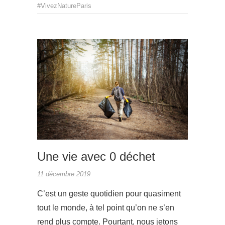
#VivezNatureParis
ACTUAL
Une vie avec 0 déchet
11 décembre 2019
C’est un geste quotidien pour quasiment
tout le monde, à tel point qu’on ne s’en
rend plus compte. Pourtant, nous jetons