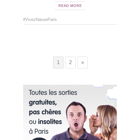
READ MORE
#VivezNatureParis
1
2
»