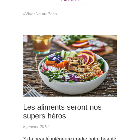
#VivezNatureParis
ACTUAL
Les aliments seront nos
supers héros
8 janvier 2019
Si la beauté intérieure irradie notre beauté